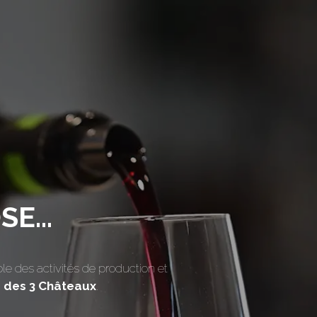
E...
ble des activités de production et
s des 3 Châteaux
.