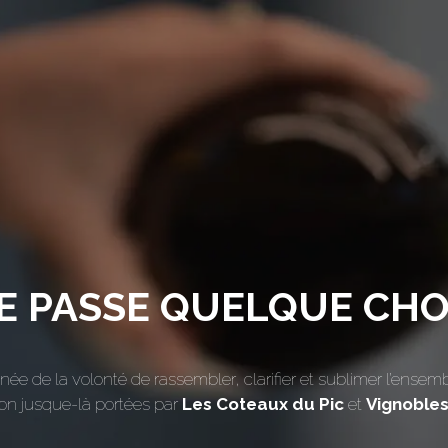
SE PASSE QUELQUE CHOS
é née de la volonté de rassembler, clarifier et sublimer l’ensem
on jusque-là portées par
Les Coteaux du Pic
et
Vignoble