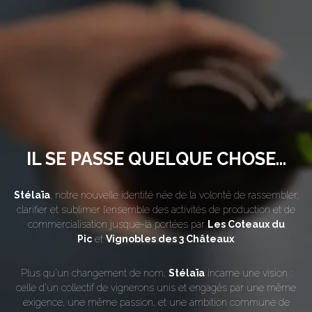
IL SE PASSE QUELQUE CHOSE...
Stélaïa
, notre nouvelle identité née de la volonté de rassembler,
clarifier et sublimer l’ensemble des activités de production et de
commercialisation jusque-là portées par
Les Coteaux du
Pic
et
Vignobles des 3 Châteaux
.
Plus qu’un changement de nom,
Stélaïa
incarne une vision :
celle d’un collectif de vignerons unis et engagés par une même
exigence, une même passion, et une ambition commune de