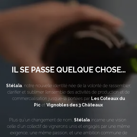
IL SE PASSE QUELQUE CHOSE...
Stélaïa
, notre nouvelle identité née de la volonté de rassembler,
clarifier et sublimer l’ensemble des activités de production et de
commercialisation jusque-là portées par
Les Coteaux du
Pic
et
Vignobles des 3 Châteaux
.
Plus qu’un changement de nom,
Stélaïa
incarne une vision :
celle d’un collectif de vignerons unis et engagés par une même
exigence, une même passion, et une ambition commune de