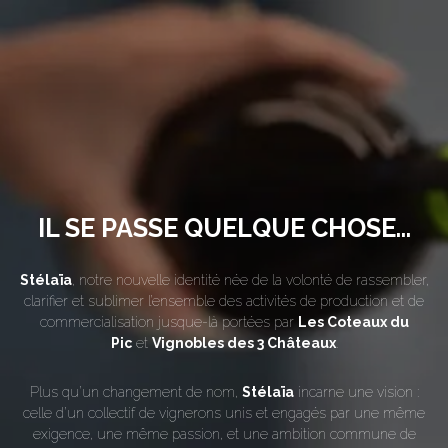
IL SE PASSE QUELQUE CHOSE...
Stélaïa
, notre nouvelle identité née de la volonté de rassembler,
clarifier et sublimer l’ensemble des activités de production et de
commercialisation jusque-là portées par
Les Coteaux du
Pic
et
Vignobles des 3 Châteaux
.
Plus qu’un changement de nom,
Stélaïa
incarne une vision :
celle d’un collectif de vignerons unis et engagés par une même
exigence, une même passion, et une ambition commune de