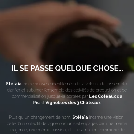
IL SE PASSE QUELQUE CHOSE...
Stélaïa
, notre nouvelle identité née de la volonté de rassembler,
clarifier et sublimer l’ensemble des activités de production et de
commercialisation jusque-là portées par
Les Coteaux du
Pic
et
Vignobles des 3 Châteaux
.
Plus qu’un changement de nom,
Stélaïa
incarne une vision :
celle d’un collectif de vignerons unis et engagés par une même
exigence, une même passion, et une ambition commune de