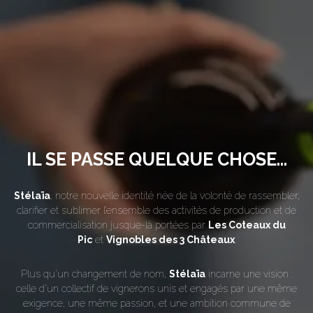
IL SE PASSE QUELQUE CHOSE...
Stélaïa
, notre nouvelle identité née de la volonté de rassembler,
clarifier et sublimer l’ensemble des activités de production et de
commercialisation jusque-là portées par
Les Coteaux du
Pic
et
Vignobles des 3 Châteaux
.
Plus qu’un changement de nom,
Stélaïa
incarne une vision :
celle d’un collectif de vignerons unis et engagés par une même
exigence, une même passion, et une ambition commune de