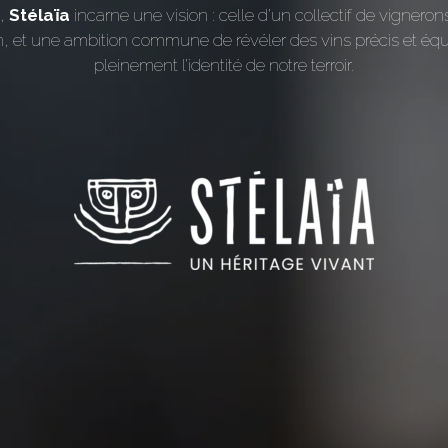
m,
Stélaïa
incarne une vision : celle d’un collectif de vigne
 et une ambition commune de révéler des vins précis et équi
pleinement l’identité de notre terroir.