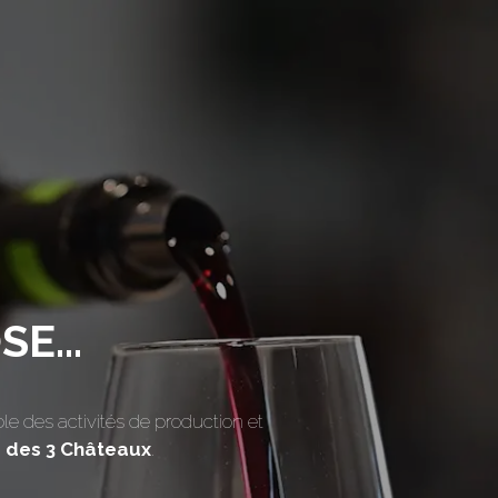
E...
ble des activités de production et
s des 3 Châteaux
.