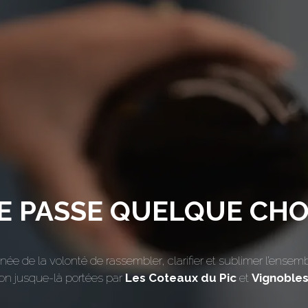
SE PASSE QUELQUE CHOS
é née de la volonté de rassembler, clarifier et sublimer l’ensem
on jusque-là portées par
Les Coteaux du Pic
et
Vignoble