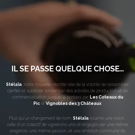
IL SE PASSE QUELQUE CHOSE...
Stélaïa
, notre nouvelle identité née de la volonté de rassembler,
clarifier et sublimer l’ensemble des activités de production et de
commercialisation jusque-là portées par
Les Coteaux du
Pic
et
Vignobles des 3 Châteaux
.
Plus qu’un changement de nom,
Stélaïa
incarne une vision :
celle d’un collectif de vignerons unis et engagés par une même
exigence, une même passion, et une ambition commune de